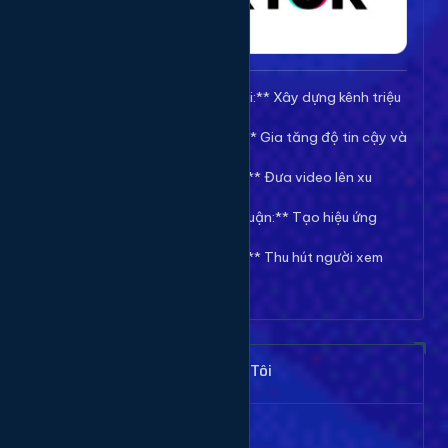
🚀 **Tăng Follow/Theo dõi:** Xây dựng kênh triệu
follow uy tín.
❤️ **Tăng Tim/Like Video:** Gia tăng độ tin cậy và
viral cho video.
👀 **Tăng View/Lượt xem:** Đưa video lên xu
hướng nhanh chóng.
💬 **Tăng Comment/Bình luận:** Tạo hiệu ứng
thảo luận sôi nổi.
👁️ **Tăng Mắt Livestream:** Thu hút người xem
cho phiên live của bạn.
Khách Hàng Nói Gì Về Chúng Tôi