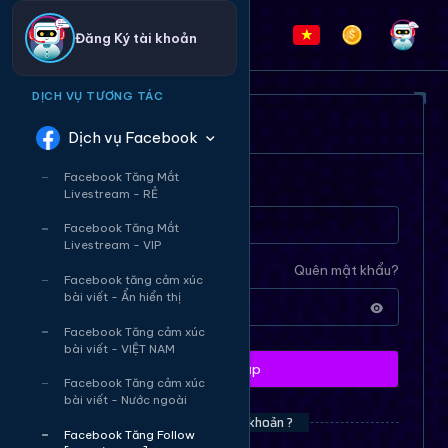
Đăng Ký tài khoản
DỊCH VỤ TƯƠNG TÁC
ĐĂNG NHẬP HỆ THỐNG
Dịch vụ Facebook
Facebook Tăng Mắt
Tên tài khoản
Livestream - RẺ
Facebook Tăng Mắt
Livestream - VIP
Mật khẩu
Quên mật khẩu?
Facebook tăng cảm xúc
bài viết - Ẩn hiển thị
Facebook Tăng cảm xúc
bài viết - VIỆT NAM
Đăng nhập
Facebook Tăng cảm xúc
bài viết - Nước ngoài
Bạn chưa có tài khoản ?
Facebook Tăng Follow