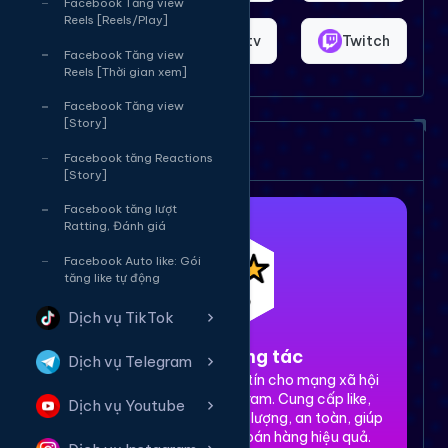
Facebook Tăng view
Reels [Reels/Play]
Shopee
Bigo.tv
Twitch
Facebook Tăng view
Reels [Thời gian xem]
Facebook Tăng view
[Story]
Dịch vụ của chúng tôi
Facebook tăng Reactions
[Story]
Facebook tăng lượt
Ratting, Đánh giá
Facebook Auto like: Gói
tăng like tự động
Dịch vụ TikTok
1. Tăng tương tác
Dịch vụ Telegram
Dịch vụ tăng tương tác uy tín cho mạng xã hội
Facebook, TikTok, Instagram. Cung cấp like,
Dịch vụ Youtube
share, comment, view chất lượng, an toàn, giúp
xây dựng thương hiệu và bán hàng hiệu quả.