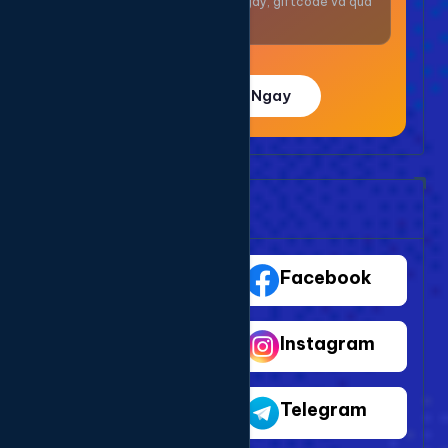
Nhận thưởng mỗi ngày, giftcode và quà
giá trị.
Trải Nghiệm Ngay
Bảng Dịch Vụ Mạng Xã Hội
TikTok
Facebook
Youtube
Instagram
Shopee
Telegram