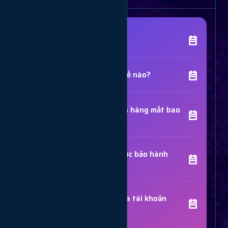
[Tên Dịch Vụ] là gì?
Chất lượng dịch vụ như thế nào?
Thời gian hoàn thành đơn hàng mất bao
lâu?
Các dịch vụ đã mua có được bảo hành
không?
Trợ Lý Hỗ Trợ
Luôn sẵn sàng giải đáp thắc mắc
Sử dụng dịch vụ có bị khóa tài khoản
không?