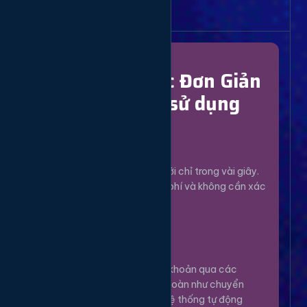
Bắt Đầu Dễ Dàng
Chỉ Với 4 Bước Đơn Giản
để bắt đầu sử dụng
Đăng Ký
1
Tạo tài khoản mới chỉ trong vài giây.
Hoàn toàn miễn phí và không cần xác
minh phức tạp.
Nạp Tiền
2
Nạp tiền vào tài khoản qua các
phương thức an toàn như chuyển
khoản, Momo... Hệ thống tự động