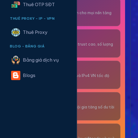
Thuê OTP SĐT
Thuê OTP SĐT
Nhận code xác minh cho mọi nền tảng
tức thì.
THUÊ PROXY - IP - VPN
Thuê Proxy
OTP/Mua Gmail
Tài khoản gmail cổ, trust cao, số lượng
BLOG - BẢNG GIÁ
lớn.
Bảng giá dịch vụ
Thuê Proxy
Blogs
Proxy dân cư xoay và IPv4 VN tốc độ
cao.
Giải Trí
Thư giãn và có cơ hội gia tăng số dư tài
khoản.
Sự Kiện & Quà