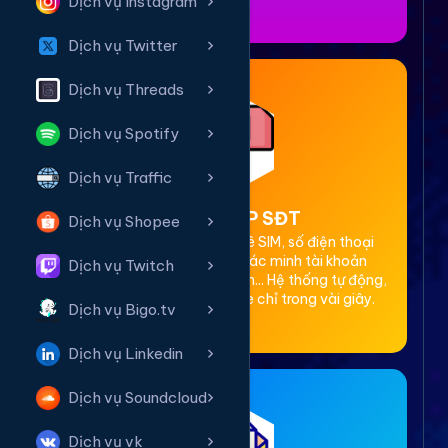
Dịch vụ Instagram
Dịch vụ Twitter
Dịch vụ Threads
Dịch vụ Spotify
Dịch vụ Traffic
2. Thuê OTP SĐT
Dịch vụ Shopee
Cung cấp dịch vụ cho thuê SIM, số điện thoại
(SĐT) để nhận mã OTP xác minh tài khoản
Dịch vụ Twitch
Facebook, Google, Telegram... Hệ thống tự động,
bảo mật, giá rẻ, nhận code chỉ trong vài giây.
Dịch vụ Bigo.tv
Dịch vụ Linkedin
Dịch vụ Soundcloud
Dịch vụ vk