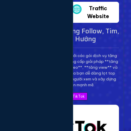
Twitter
Traffic
Website
Dịch Vụ TikTok - Tăng Follow, Tim,
View Lên Xu Hướng
Bùng nổ kênh TikTok của bạn với các gói dịch vụ tăng
trưởng toàn diện. Chúng tôi cung cấp giải pháp **tăng
follow TikTok**, **tăng tim video**, **tăng view** và
**bình luận** để giúp video của bạn dễ dàng lọt top
thịnh hành, thu hút hàng triệu người xem và xây dựng
thương hiệu cá nhân mạnh mẽ.
Xem Bảng Giá TikTok