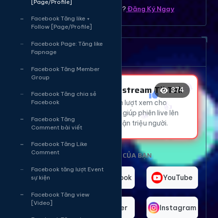
[Page/Profile]
Bạn chưa có tài khoản ? ?
Đăng Ký Ngay
Facebook Tăng like +
Follow [Page/Profile]
😂
😂
Facebook Page: Tăng like
Dịch vụ tăng mắt Livetream
Fapnage
😂
Facebook Tăng Member
Group
👍
😂
Tăng Mắt Livestream TikTok
374
🔥
Facebook Tăng chia sẻ
Thu hút hàng ngàn lượt xem cho
Facebook
❤️
livestream TikTok, giúp phiên live lên
Facebook Tăng
xu hướng và tiếp cận triệu người.
Comment bài viết
Facebook Tăng Like
Comment
CHỌN NỀN TẢNG CỦA BẠN
Facebook tăng lượt Event
TikTok
Facebook
YouTube
sự kiện
Facebook Tăng view
[Video]
Telegram
Twitter
Instagram