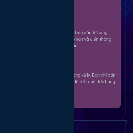
100%.
Chọn Dịch Vụ
3
Lựa chọn dịch vụ bạn cần từ hàng
ngàn tùy chọn có sẵn và điền thông
tin theo hướng dẫn.
Theo Dõi
4
Hệ thống sẽ tự động xử lý. Bạn chỉ cần
thư giãn và theo dõi kết quả đơn hàng
của mình.
Câu Hỏi Thường Gặp