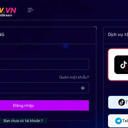
NG
Dịch vụ 
Quên mật khẩu?
T
Đăng nhập
Bạn chưa có tài khoản ?
Te