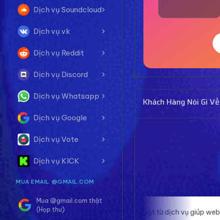
Dịch vụ Soundcloud
Dịch vụ vk
Dịch vụ Reddit
Dịch vụ Discord
Dịch vụ Whatsapp
Khách Hàng Nói Gì Về
Dịch vụ Google
Dịch vụ Vote
Dịch vụ KICK
MUA EMAIL @GMAIL.COM
Mua @gmail.com thật
(Họp thư)
Traffic thật từ dịch vụ giúp website của
Proxy ở đ