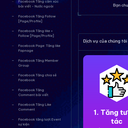
Facebook Tăng cảm xúc
Bạn chư
bài viết - Nước ngoài
Facebook Tăng Follow
[Page/Profile]
Facebook Tăng like +
Follow [Page/Profile]
Dịch vụ của chúng tôi
Facebook Page: Tăng like
Fapnage
Facebook Tăng Member
Group
Facebook Tăng chia sẻ
Facebook
Facebook Tăng
Comment bài viết
Facebook Tăng Like
Comment
1. Tăng t
tác
Facebook tăng lượt Event
sự kiện