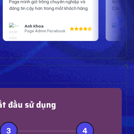
yên nghiệp và
tin hơn khi lên sóng và tương tác với fan.
mắt khách hàng.
Cảm ơn shop nhiều.
Bạn An
ook
Streamer Bigo
ắt đầu sử dụng
3
4