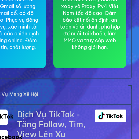
Gmail số lượng
xoay và Proxy IPv4 Việt
mail cổ, có độ
Nam tốc độ cao. Đảm
ao. Phục vụ đăng
bảo kết nối ổn định, an
 vụ, xác minh tài
toàn và ẩn danh, phù hợp
à các chiến dịch
để nuôi tài khoản, làm
ing online. Đảm
MMO và truy cập web
tín, chất lượng.
không giới hạn.
h Vụ Mạng Xã Hội
Dịch Vụ TikTok -
ikTok
Tăng Follow, Tim,
View Lên Xu
acebook