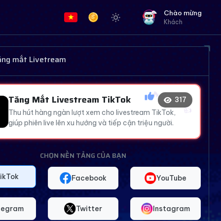
Chào mừng
Khách
🔥
❤️
👍
tăng mắt Livetream
😂
🔥
😍
Tăng Mắt Livestream TikTok
322
❤️
Thu hút hàng ngàn lượt xem cho livestream TikTok,
giúp phiên live lên xu hướng và tiếp cận triệu người.
CHỌN NỀN TẢNG CỦA BẠN
ikTok
Facebook
YouTube
legram
Twitter
Instagram