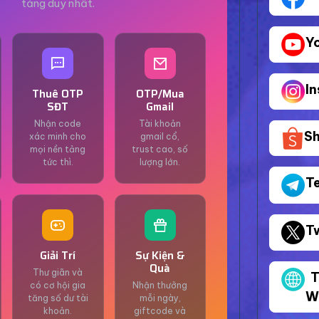
tảng duy nhất.
Y
I
Thuê OTP
OTP/Mua
SĐT
Gmail
Nhận code
Tài khoản
S
xác minh cho
gmail cổ,
mọi nền tảng
trust cao, số
tức thì.
lượng lớn.
T
T
Giải Trí
Sự Kiện &
Quà
Thư giãn và
T
có cơ hội gia
Nhận thưởng
W
tăng số dư tài
mỗi ngày,
khoản.
giftcode và