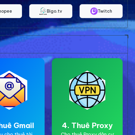
hopee
Bigo.tv
Twitch
huê Gmail
4. Thuê Proxy
ụ cho thuê tài
Cho thuê Proxy dân cư