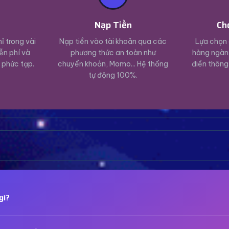
ý
Nạp Tiền
Ch
ỉ trong vài
Nạp tiền vào tài khoản qua các
Lựa chọn 
ễn phí và
phương thức an toàn như
hàng ngàn 
 phức tạp.
chuyển khoản, Momo... Hệ thống
điền thông
tự động 100%.
gì?