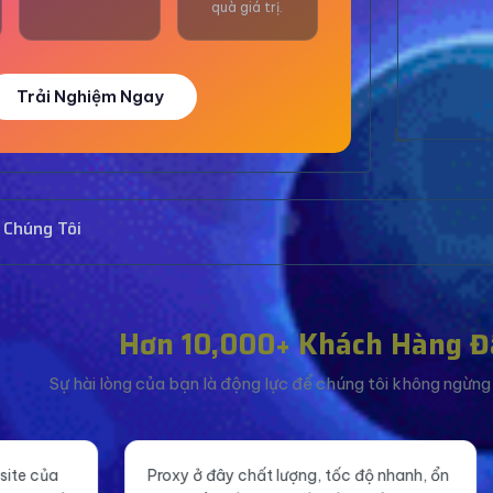
quà giá trị.
Trải Nghiệm Ngay
 Chúng Tôi
Hơn 10,000+ Khách Hàng Đ
Sự hài lòng của bạn là động lực để chúng tôi không ngừng c
ây chất lượng, tốc độ nhanh, ổn
Tăng like fanpage giá rẻ