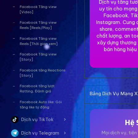
Dịch vụ tăng tư
Facebook Tăng view
uy tín cho mạng
[Video]
Facebook, Tik
Instagram. Cung c
Facebook Tăng view
Reels [Reels/Play]
share, comment
chất lượng, an to
Facebook Tăng view
xây dựng thương 
Reels [Thời gian xem]
bán hàng hiệu
Facebook Tăng view
[Story]
Facebook tăng Reactions
[Story]
Facebook tăng lượt
Ratting, Đánh giá
Bảng Dịch Vụ Mạng Xã
Facebook Auto like: Gói
tăng like tự động
Dịch vụ TikTok
Hệ 
Mọi dịch vụ, tiện 
Dịch vụ Telegram