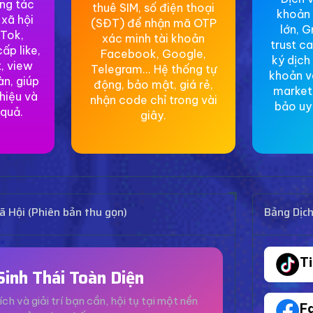
ơng tác
thuê SIM, số điện thoại
khoản 
 xã hội
(SĐT) để nhận mã OTP
lớn, G
Tok,
xác minh tài khoản
trust c
ấp like,
Facebook, Google,
ký dịch
, view
Telegram... Hệ thống tự
khoản v
àn, giúp
động, bảo mật, giá rẻ,
market
hiệu và
nhận code chỉ trong vài
bảo uy 
 quả.
giây.
 Hội (Phiên bản thu gọn)
Bảng Dịc
T
Sinh Thái Toàn Diện
ích và giải trí bạn cần, hội tụ tại một nền
F