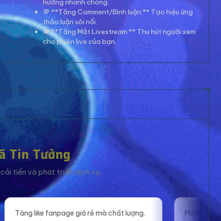
hướng nhanh chóng.
💬 **Tăng Comment/Bình luận:** Tạo hiệu ứng
thảo luận sôi nổi.
👁️ **Tăng Mắt Livestream:** Thu hút người xem
cho phiên live của bạn.
ã Tin Tưởng
ải tiến và phát triển dịch vụ.
 mà chất lượng.
Mắt xem livestream ổn định, giúp mình tự