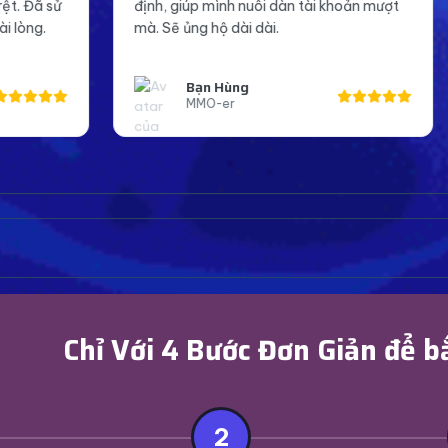
p mình nuôi dàn tài khoản mượt
Page mình giờ trông chu
g hộ dài dài.
đáng tin cậy hơn trong 
ạn Hùng
Anh Khoa
MO-er
Page Admin Faceb
Chỉ Với 4 Bước Đơn Giản để b
2