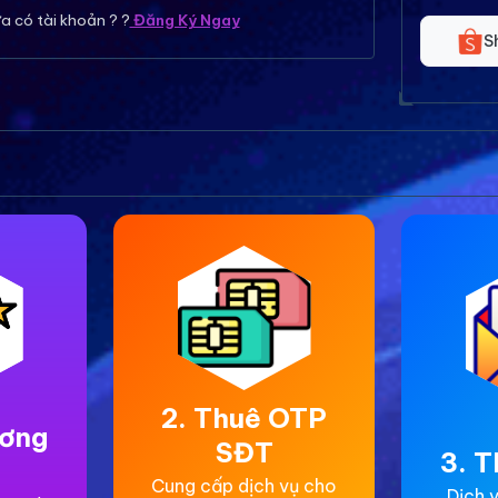
a có tài khoản ? ?
Đăng Ký Ngay
S
2. Thuê OTP
ương
SĐT
3. T
Cung cấp dịch vụ cho
Dịch v