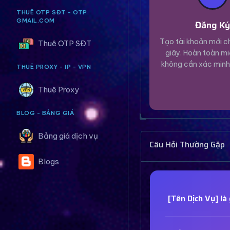
THUÊ OTP SĐT - OTP
GMAIL.COM
Đăng K
Tạo tài khoản mới ch
Thuê OTP SĐT
giây. Hoàn toàn mi
không cần xác minh
THUÊ PROXY - IP - VPN
Thuê Proxy
BLOG - BẢNG GIÁ
Bảng giá dịch vụ
Câu Hỏi Thường Gặp
Blogs
[Tên Dịch Vụ] là 