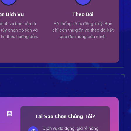
ọn Dịch Vụ
Theo Dõi
dịch vụ bạn cần từ
Hệ thống sẽ tự động xử lý. Bạn
tùy chọn có sẵn và
chỉ cần thư giãn và theo dõi kết
 tin theo hướng dẫn.
quả đơn hàng của mình.
Trợ Lý Hỗ Trợ
Luôn sẵn sàng giải đáp thắc mắc
Tại Sao Chọn Chúng Tôi?
Vui lòng chọn phương thức hỗ trợ phù hợp với nhu
cầu của bạn.
Dịch vụ đa dạng, giá rẻ hàng