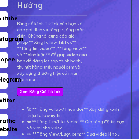
Hướng
outube
Bùng nổ kênh TikTok của bạn với
các gói dịch vụ tăng trưởng toàn
diện. Chúng tôi cung cấp giải
nstagram
pháp **tăng follow TikTok**,
**tăng tim video**, **tăng view**
và **bình luận** để giúp video của
hopee
bạn dễ dàng lọt top thịnh hành,
thu hút hàng triệu người xem và
xây dựng thương hiệu cá nhân
elegram
mạnh mẽ.
Xem Bảng Giá TikTok
witter
🚀 **Tăng Follow/Theo dõi:** Xây dựng kênh
triệu follow uy tín.
raffic
❤️ **Tăng Tim/Like Video:** Gia tăng độ tin cậy
và viral cho video.
ebsite
👀 **Tăng View/Lượt xem:** Đưa video lên xu